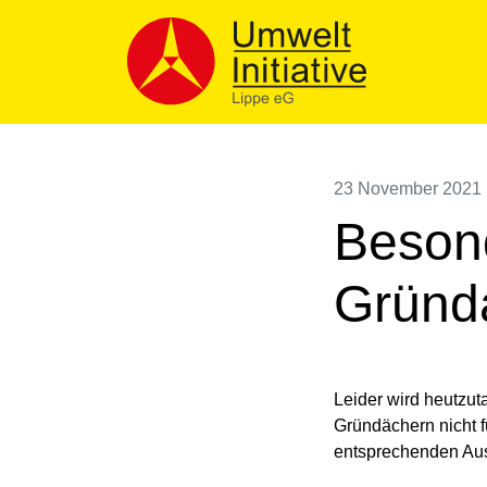
Skip
to
content
23 November 2021
Besond
Gründ
Leider wird heutzut
Gründächern nicht f
entsprechenden Aus