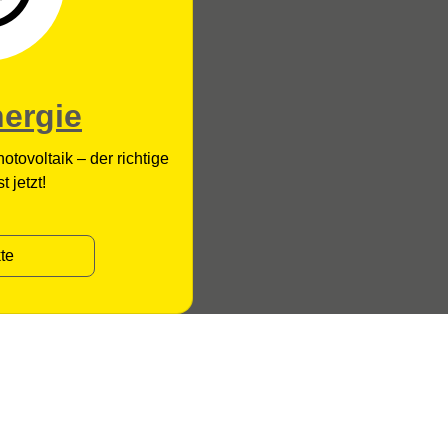
nergie
tovoltaik – der richtige
t jetzt!
te