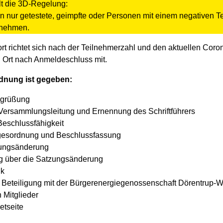
ilt die 3D-Regelung:
 nur getestete, geimpfte oder Personen mit einem negativen T
lnehmen.
t richtet sich nach der Teilnehmerzahl und den aktuellen Co
n Ort nach Anmeldeschluss mit.
dnung ist gegeben:
egrüßung
ersammlungsleitung und Ernennung des Schriftführers
Beschlussfähigkeit
esordnung und Beschlussfassung
zungsänderung
g über die Satzungsänderung
ik
 Beteiligung mit der Bürgerenergiegenossenschaft Dörentrup
 Mitglieder
etseite