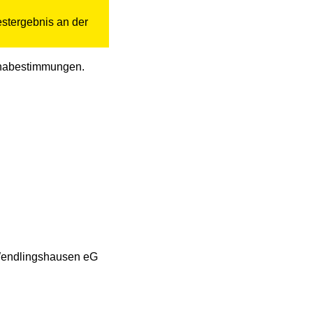
estergebnis an der
ronabestimmungen.
-Wendlingshausen eG