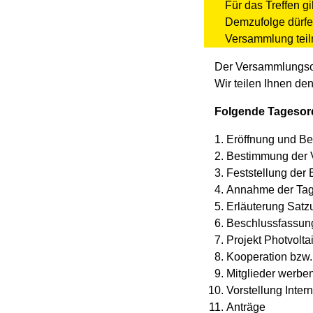
Für das Treffen g
Demzufolge dürfen
Versammlung tei
Der Versammlungsor
Wir teilen Ihnen de
Folgende Tagesor
Eröffnung und B
Bestimmung der V
Feststellung der 
Annahme der Tag
Erläuterung Sat
Beschlussfassun
Projekt Photvolta
Kooperation bzw.
Mitglieder werben
Vorstellung Intern
Anträge