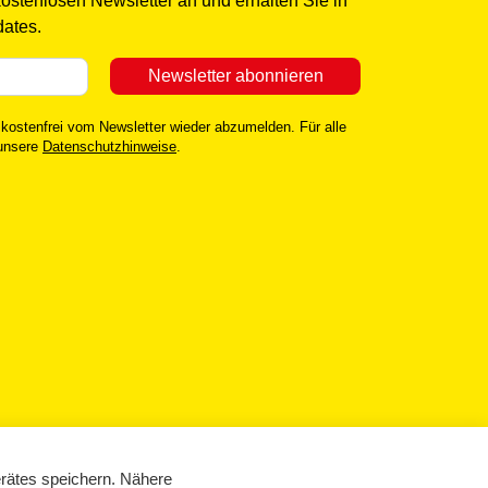
kostenlosen Newsletter an und erhalten Sie in
ates.
 kostenfrei vom Newsletter wieder abzumelden. Für alle
 unsere
Datenschutzhinweise
.
rätes speichern. Nähere